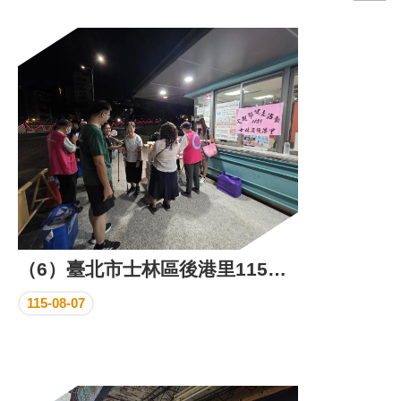
門
牌
整
合
檢
索
系
統
文
化
局
文
（6）臺北市士林區後港里115年父親節健走活動照片
化
資
115-08-07
產
臺
北
市