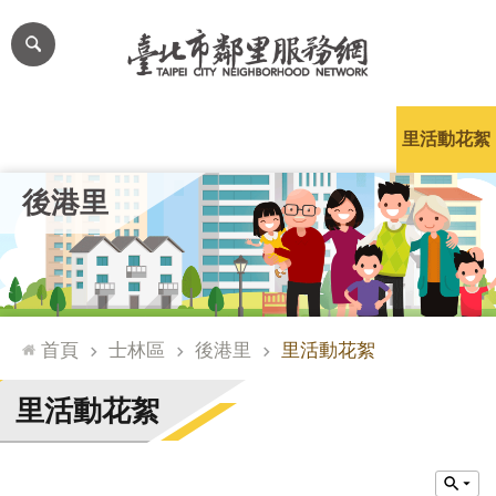
跳到主要內容區塊
進
階
搜
尋
里公布欄
里長簡介
里基本資料
本里特色
里活動花絮
網
後港里
站
導
覽
台
北
首頁
士林區
後港里
里活動花絮
通
臺
里活動花絮
北
市
政
府