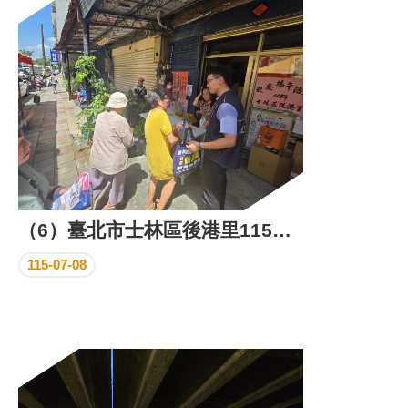
區
里
界
說
臺
北
市
鄰
長
名
冊
（6）臺北市士林區後港里115年端午節活動照片
115-07-08