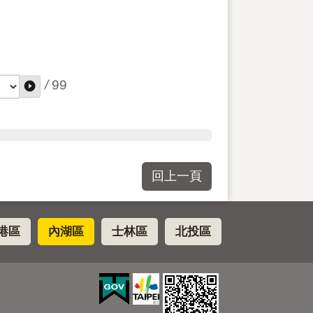
/
99
回上一頁
港區
內湖區
士林區
北投區