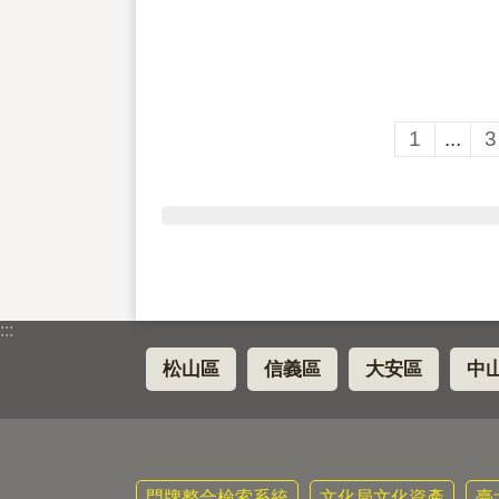
1
...
3
:::
松山區
信義區
大安區
中
門牌整合檢索系統
文化局文化資產
臺