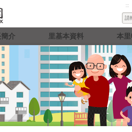
:::
長簡介
里基本資料
本里