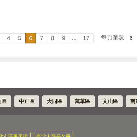
每頁筆數
4
5
6
7
8
9
...
17
山區
中正區
大同區
萬華區
文山區
南
北市區里界說
臺北市鄰長名冊