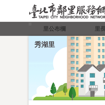
跳到主要內容區塊
:::
里公布欄
里
秀湖里