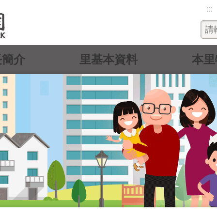
:::
長簡介
里基本資料
本里