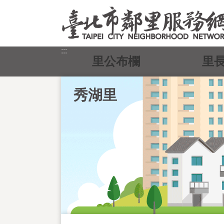
跳到主要內容區塊
:::
里公布欄
里
秀湖里