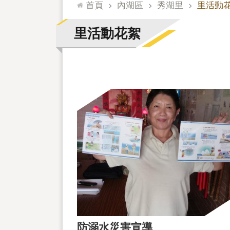
:::
首頁
內湖區
秀湖里
里活動
里活動花絮
防溺水災害宣導