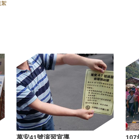
花絮
萬安41號演習宣導