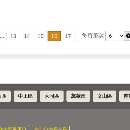
每頁筆數
...
13
14
15
16
17
山區
中正區
大同區
萬華區
文山區
南
北市區里界說
臺北市鄰長名冊