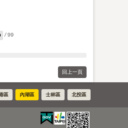
/
99
回上一頁
港區
內湖區
士林區
北投區