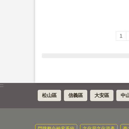
1
:::
松山區
信義區
大安區
中
門牌整合檢索系統
文化局文化資產
臺