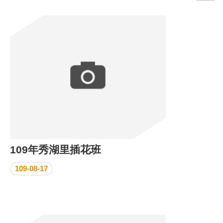
門
牌
整
合
檢
索
系
統
文
化
局
文
109年秀湖里插花班
化
資
109-08-17
產
臺
北
市