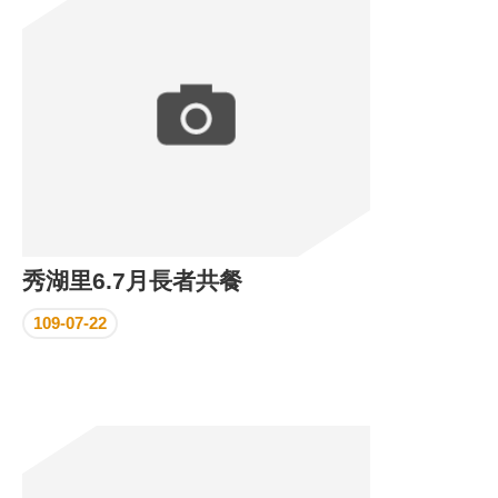
區
里
界
說
臺
北
市
鄰
長
名
冊
秀湖里6.7月長者共餐
109-07-22