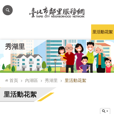
跳到主要內容區塊
進
階
搜
尋
里公布欄
里長簡介
里基本資料
本里特色
里活動花絮
網
秀湖里
站
導
覽
台
北
首頁
內湖區
秀湖里
里活動花絮
通
臺
里活動花絮
北
市
政
府