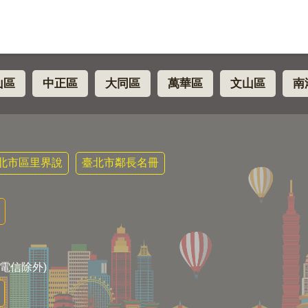
山區
中正區
大同區
萬華區
文山區
南
北市區里界說
臺北市鄰長名冊
電信除外)