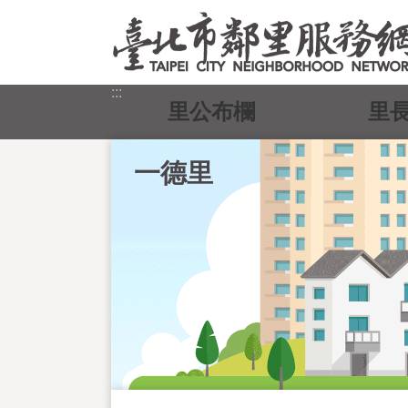
跳到主要內容區塊
:::
里公布欄
里
一德里