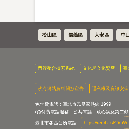
:::
松山區
信義區
大安區
中
門牌整合檢索系統
文化局文化資產
臺
政府網站資料開放宣告
隱私權及資訊安全
免付費電話：臺北市民當家熱線 1999
(免付費電話服務，公共電話，放心講及第二類
臺北市各區公所電話：
https://reurl.cc/K9rpWj