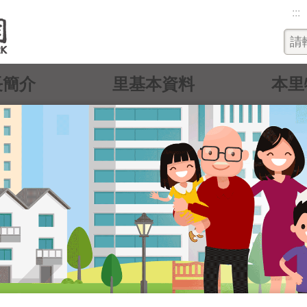
:::
長簡介
里基本資料
本里