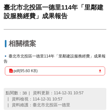
臺北市北投區一德里114年「里鄰建
門
設服務經費」成果報告
牌
整
合
檢
索
系
相關檔案
統
文
臺北市北投區一德里114年「里鄰建設服務經費」成果報
化
告
局
文
pdf(95.60 KB)
化
資
產
點閱數：
資料更新：114-12-31 10:57
38
臺
資料檢視：114-12-31 10:57
北
資料維護：臺北市北投區一德里
市