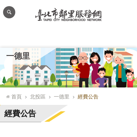
跳到主要內容區塊
進
階
搜
尋
里公布欄
里長簡介
里基本資料
本里特色
里活動花絮
網
一德里
站
導
覽
台
北
首頁
北投區
一德里
經費公告
通
臺
經費公告
北
市
政
府