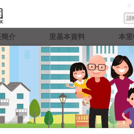
:::
長簡介
里基本資料
本里