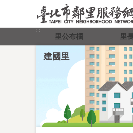
跳到主要內容區塊
:::
里公布欄
里
建國里