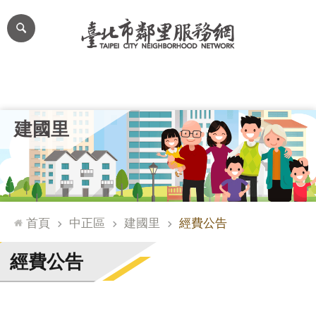
跳到主要內容區塊
進
階
搜
尋
里公布欄
里長簡介
里基本資料
本里特色
里活動花絮
網
建國里
站
導
覽
台
北
首頁
中正區
建國里
經費公告
通
臺
經費公告
北
市
政
府