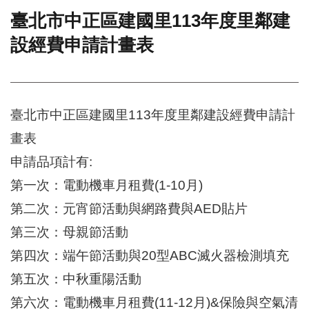
臺北市中正區建國里113年度里鄰建
門
設經費申請計畫表
牌
整
合
檢
索
臺北市中正區建國里113年度里鄰建設經費申請計
系
統
畫表
文
申請品項計有:
化
局
第一次：電動機車月租費(1-10月)
文
第二次：元宵節活動與網路費與AED貼片
化
資
第三次：母親節活動
產
第四次：端午節活動與20型ABC滅火器檢測填充
臺
第五次：中秋重陽活動
北
市
第六次：電動機車月租費(11-12月)&保險與空氣清