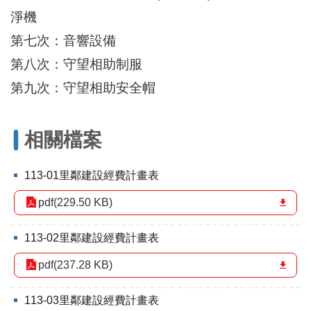
區
淨機
里
界
第七次：音響設備
說
第八次：守望相助制服
臺
第九次：守望相助安全帽
北
市
鄰
長
相關檔案
名
冊
113-01里鄰建設經費計畫表
pdf(229.50 KB)
113-02里鄰建設經費計畫表
pdf(237.28 KB)
113-03里鄰建設經費計畫表