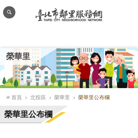
跳到主要內容區塊
進
階
搜
尋
里公布欄
里長簡介
里基本資料
本里特色
里活動花絮
網
榮華里
站
導
覽
台
北
首頁
北投區
榮華里
榮華里公布欄
通
臺
榮華里公布欄
北
市
政
府