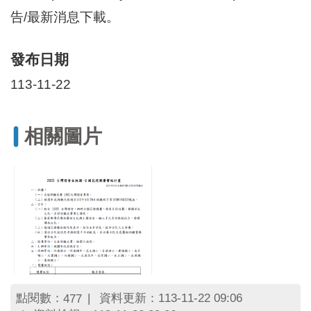
區
告/最新消息下載。
里
界
說
發布日期
臺
113-11-22
北
市
鄰
長
相關圖片
名
冊
點閱數：
資料更新：113-11-22 09:06
477