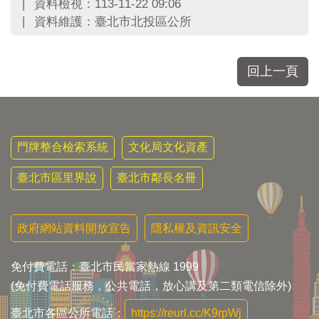
資料檢視：113-11-22 09:06
資料維護：臺北市北投區公所
回上一頁
門牌整合檢索系統
文化局文化資產
臺北市區里界說
臺北市鄰長名冊
政府網站資料開放宣告
隱私權及資訊安全
免付費電話：臺北市民當家熱線 1999
(免付費電話服務，公共電話，放心講及第二類電信除外)
臺北市各區公所電話：
https://reurl.cc/K9rpWj