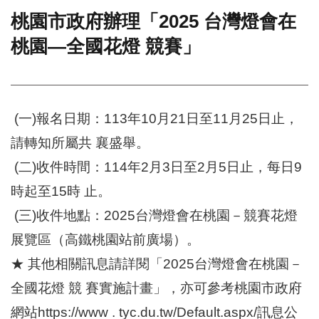
桃園市政府辦理「2025 台灣燈會在
門
桃園—全國花燈 競賽」
牌
整
合
檢
索
(一)報名日期：113年10月21日至11月25日止，
系
統
請轉知所屬共 襄盛舉。
文
(二)收件時間：114年2月3日至2月5日止，每日9
化
局
時起至15時 止。
文
(三)收件地點：2025台灣燈會在桃園－競賽花燈
化
資
展覽區（高鐵桃園站前廣場）。
產
★ 其他相關訊息請詳閱「2025台灣燈會在桃園－
臺
全國花燈 競 賽實施計畫」，亦可參考桃園市政府
北
市
網站https://www . tyc.du.tw/Default.aspx/訊息公