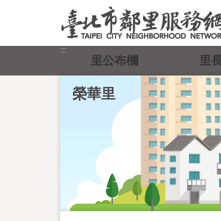
跳到主要內容區塊
:::
里公布欄
里
榮華里