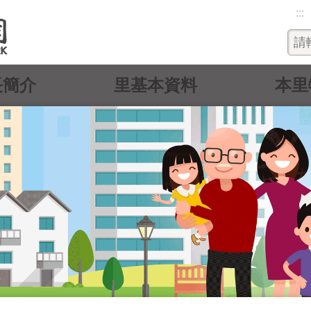
:::
長簡介
里基本資料
本里