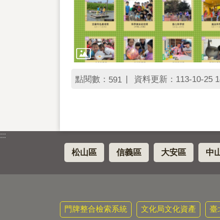
點閱數：
資料更新：113-10-25 1
591
:::
松山區
信義區
大安區
中
門牌整合檢索系統
文化局文化資產
臺