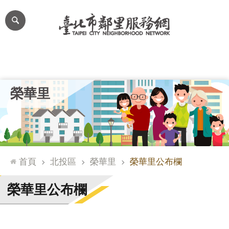
跳到主要內容區塊
進
階
搜
尋
里公布欄
里長簡介
里基本資料
本里特色
里活動花絮
網
榮華里
站
導
覽
台
北
首頁
北投區
榮華里
榮華里公布欄
通
臺
榮華里公布欄
北
市
政
府