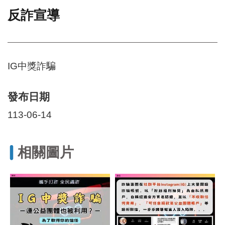
反詐宣導
門
牌
整
合
檢
IG中獎詐騙
索
系
統
發布日期
文
113-06-14
化
局
文
相關圖片
化
資
產
臺
北
市