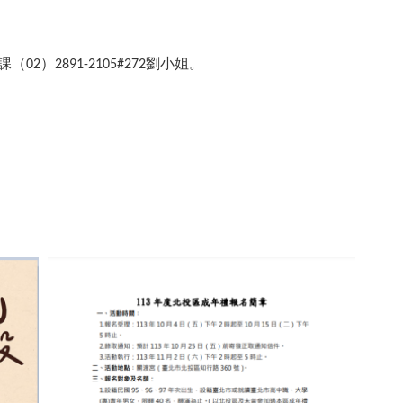
課（
）
劉小姐。
02
2891-2105#272