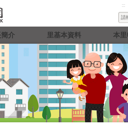
:::
長簡介
里基本資料
本里