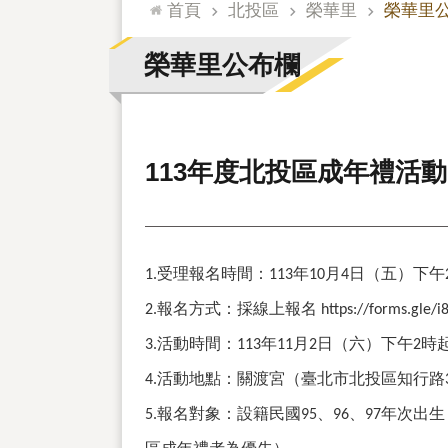
:::
首頁
北投區
榮華里
榮華里
榮華里公布欄
113年度北投區成年禮活動「
受理報名時間：
年
月
日（五）下午
1.
113
10
4
報名方式：採線上報名
2.
https://forms.gle/
活動時間：
年
月
日（六）下午
時
3.
113
11
2
2
活動地點：關渡宮（臺北市北投區知行路
4.
報名對象：設籍民國
、
、
年次出生
5.
95
96
97