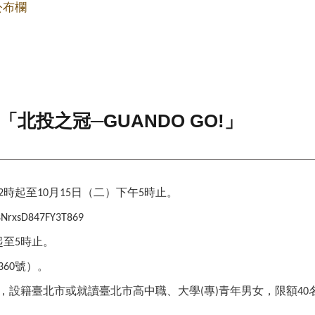
公布欄
北投之冠─GUANDO GO!」
時起至
月
日（二）下午
時止。
2
10
15
5
i8NrxsD847FY3T869
起至
時止。
5
號）。
360
，設籍臺北市或就讀臺北市高中職、大學
專
青年男女，限額
(
)
40