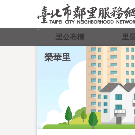
跳到主要內容區塊
:::
里公布欄
里
榮華里