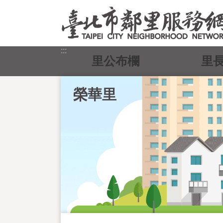
跳到主要內容區塊
:::
里公布欄
里
榮華里