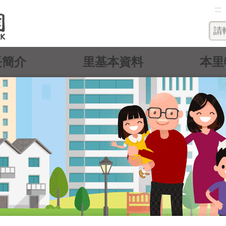
:::
長簡介
里基本資料
本里