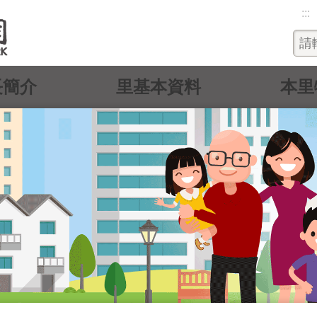
:::
長簡介
里基本資料
本里