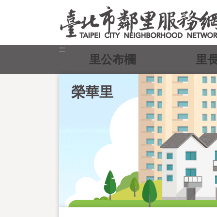
跳到主要內容區塊
:::
里公布欄
里
榮華里