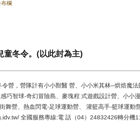
公布欄
兒童冬令。(以此封為主)
童冬令營，營隊計有小小獸醫 營、小小米其林─烘焙魔法
、數感巧智球-奇幻冒險島、麥塊程 式遊戲設計營、小
光街舞營、熱血閃電-足球運動營、 灌籃高手-籃球運動
g.idv.tw/ 全國服務專線:電 話（04）24832426轉分機