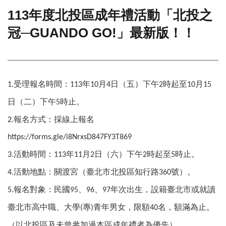
113年度北投區成年禮活動「北投之
門
冠─GUANDO GO!」最新版！！
牌
整
合
檢
索
系
受理報名時間：
年
月
日（五）下午
時起至
月
1.
113
10
4
2
10
15
統
日（二）下午
時止。
5
文
報名方式：採線上報名
2.
化
局
https://forms.gle/i8NrxsD847FY3T869
文
活動時間：
年
月
日（六）下午
時起至
時止。
3.
113
11
2
2
5
化
資
活動地點：關渡宮（臺北市北投區知行路
號）。
4.
360
產
報名對象：民國
、
、
年次出生，設籍臺北市或就讀
5.
95
96
97
臺
北
臺北市高中職、大學
專
青年男女，限額
名，額滿為止。
(
)
40
市
（以北投區及未曾參加過本區成年禮者為優先）