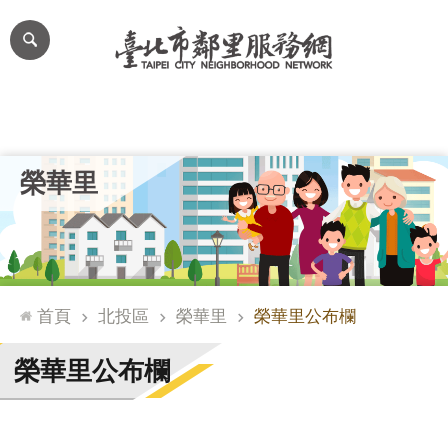
跳到主要內容區塊
進
階
搜
尋
里公布欄
里長簡介
里基本資料
本里特色
里活動花絮
網
榮華里
站
導
覽
台
北
首頁
北投區
榮華里
榮華里公布欄
通
臺
榮華里公布欄
北
市
政
府