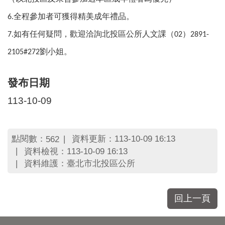
區
里
全程參加者可獲得精美成年禮品。
6.
界
說
如有任何疑問，歡迎洽詢北投區公所人文課（
）
7.
02
2891-
劉小姐。
臺
2105#272
北
市
發布日期
鄰
長
113-10-09
名
冊
點閱數：
資料更新：113-10-09 16:13
562
資料檢視：113-10-09 16:13
資料維護：臺北市北投區公所
回上一頁