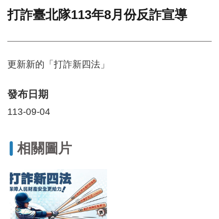
打詐臺北隊113年8月份反詐宣導
門
牌
整
合
檢
更新新的「打詐新四法」
索
系
統
發布日期
文
113-09-04
化
局
文
相關圖片
化
資
產
臺
北
市