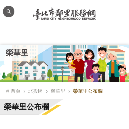
跳到主要內容區塊
進
階
搜
尋
里公布欄
里長簡介
里基本資料
本里特色
里活動花絮
網
榮華里
站
導
覽
台
北
首頁
北投區
榮華里
榮華里公布欄
通
臺
榮華里公布欄
北
市
政
府