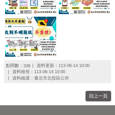
區
里
界
說
臺
北
市
鄰
長
名
冊
點閱數：
資料更新：113-06-14 10:00
338
資料檢視：113-06-14 10:00
資料維護：臺北市北投區公所
回上一頁