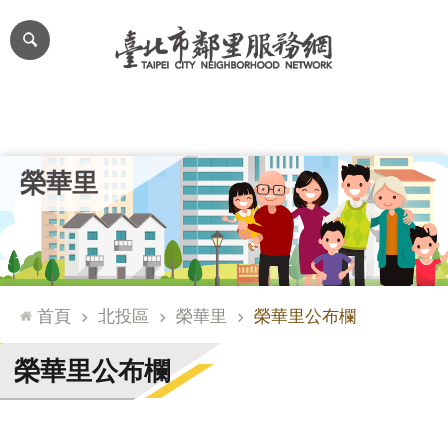
跳到主要內容區塊
進
階
搜
尋
里公布欄
里長簡介
里基本資料
本里特色
里活動花絮
網
榮華里
站
導
覽
台
北
首頁
北投區
榮華里
榮華里公布欄
通
臺
榮華里公布欄
北
市
政
府