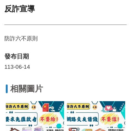
反詐宣導
門
牌
整
合
檢
防詐六不原則
索
系
統
發布日期
文
113-06-14
化
局
文
相關圖片
化
資
產
臺
北
市