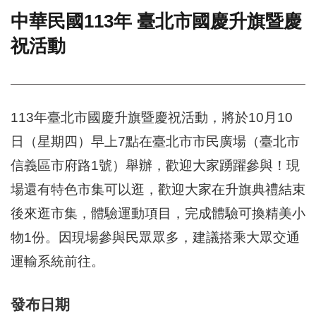
中華民國113年 臺北市國慶升旗暨慶
門
祝活動
牌
整
合
檢
索
113年臺北市國慶升旗暨慶祝活動，將於10月10
系
統
日（星期四）早上7點在臺北市市民廣場（臺北市
文
信義區市府路1號）舉辦，歡迎大家踴躍參與！現
化
局
場還有特色市集可以逛，歡迎大家在升旗典禮結束
文
後來逛市集，體驗運動項目，完成體驗可換精美小
化
資
物1份。因現場參與民眾眾多，建議搭乘大眾交通
產
運輸系統前往。
臺
北
發布日期
市