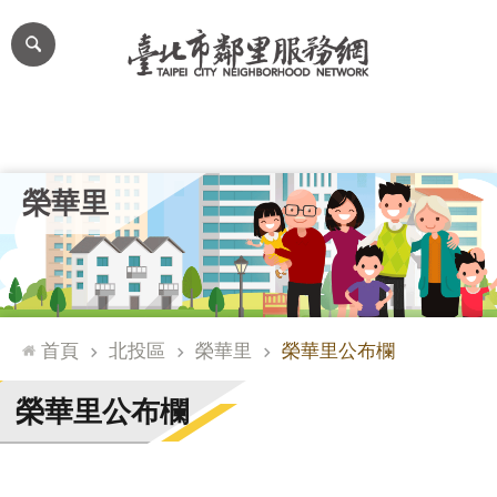
跳到主要內容區塊
進
階
搜
尋
里公布欄
里長簡介
里基本資料
本里特色
里活動花絮
網
榮華里
站
導
覽
台
北
首頁
北投區
榮華里
榮華里公布欄
通
臺
榮華里公布欄
北
市
政
府