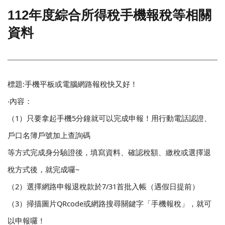
112年度綜合所得稅手機報稅等相關
門
資料
牌
整
合
檢
索
系
標題:手機平板或電腦網路報稅快又好！
統
‧內容：
文
（1）只要拿起手機5分鐘就可以完成申報！用行動電話認證、
化
局
戶口名簿戶號加上查詢碼
文
等方式完成身分驗證後，填寫資料、確認稅額、繳稅或選擇退
化
資
稅方式後，就完成囉~
產
（2）選擇網路申報退稅款於7/31首批入帳（遇假日提前）
臺
（3）掃描圖片QRcode或網路搜尋關鍵字「手機報稅」，就可
北
市
以申報囉！