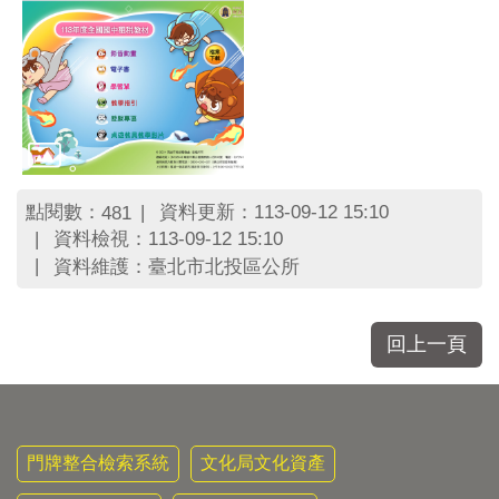
區
里
界
說
臺
北
市
鄰
長
點閱數：
資料更新：113-09-12 15:10
481
名
資料檢視：113-09-12 15:10
冊
資料維護：臺北市北投區公所
回上一頁
門牌整合檢索系統
文化局文化資產