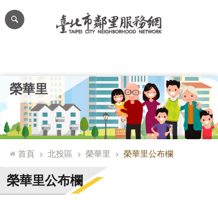
跳到主要內容區塊
進
階
搜
尋
里公布欄
里長簡介
里基本資料
本里特色
里活動花絮
網
榮華里
站
導
覽
台
北
首頁
北投區
榮華里
榮華里公布欄
通
臺
榮華里公布欄
北
市
政
府