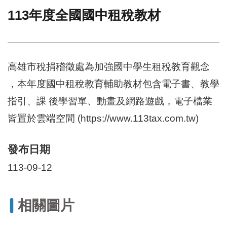
113年度全國國中租稅教材
門
牌
整
合
檢
高雄市稅捐稽徵處為加強國中學生租稅教育觀念
索
，本年度國中租稅教育輔助教材包含電子書、教學
系
統
指引、課 後學習單、動畫及網路遊戲，電子檔業
文
皆置於雲端空間 (https://www.113tax.com.tw)
化
局
文
發布日期
化
113-09-12
資
產
臺
相關圖片
北
市