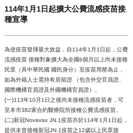
114年1月1日起擴大公費流感疫苗接
門
種宣導
牌
整
合
檢
索
為使疫苗發揮最大效益，自114年1月1日起，公費
系
統
流感疫苗 接種對象擴大為全國6個月以上尚未接種
文
民眾（具中華民國 國民身分）至疫苗用罄為止，
化
局
如為外籍人士需持有居留證 （包含外交官員證、
文
國際機構官員證及外國機構官員證）。
化
資
(一)113年10月1日之後尚未接種流感疫苗者，可
產
至本市382家合約醫療院所接種公費流感疫苗。
臺
(二)新冠Novavax JN.1疫苗亦於114年1月1日起，
北
市
提供未曾接種新冠JN.1疫苗之12歲以上民眾接