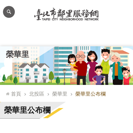
跳到主要內容區塊
進
階
搜
尋
里公布欄
里長簡介
里基本資料
本里特色
里活動花絮
網
榮華里
站
導
覽
台
北
首頁
北投區
榮華里
榮華里公布欄
通
臺
榮華里公布欄
北
市
政
府