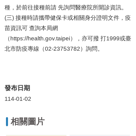
區
種，於前往接種前請 先詢問醫療院所開診資訊。
里
界
(三) 接種時請攜帶健保卡或相關身分證明文件，疫
說
苗資訊可 查詢本局網
臺
（https://health.gov.taipei），亦可撥 打1999或臺
北
市
北市防疫專線（02-23753782）詢問。
鄰
長
名
冊
發布日期
114-01-02
相關圖片