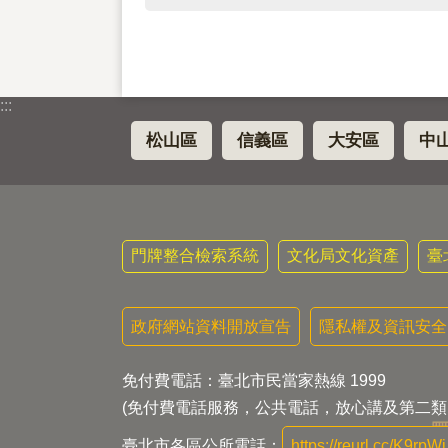
:::
松山區
信義區
大安區
中
門牌整合檢索系統
文化局文化資產
臺
政府網站資料開放宣告
隱私權及資訊安全
免付費電話：臺北市民當家熱線 1999
(免付費電話服務，公共電話，放心講及第二類
臺北市各區公所電話：
https://reurl.cc/K9rpWj