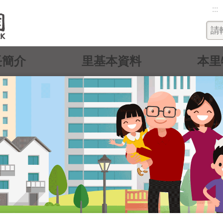
:::
長簡介
里基本資料
本里