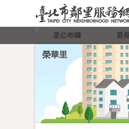
跳到主要內容區塊
:::
里公布欄
里
榮華里