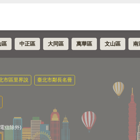
山區
中正區
大同區
萬華區
文山區
南
北市區里界說
臺北市鄰長名冊
電信除外)