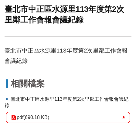
臺北市中正區水源里113年度第2次
門
里鄰工作會報會議紀錄
牌
整
合
檢
索
臺北市中正區水源里113年度第2次里鄰工作會報
系
統
會議紀錄
文
化
局
相關檔案
文
化
臺北市中正區水源里113年度第2次里鄰工作會報會議紀
資
錄
產
pdf(690.18 KB)
臺
北
市