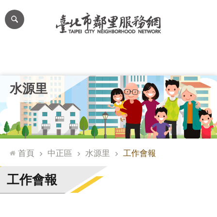
跳到主要內容區塊
進
階
搜
尋
里公布欄
里長簡介
里基本資料
本里特色
里活動花絮
網
水源里
站
導
覽
台
北
首頁
中正區
水源里
工作會報
通
臺
工作會報
北
市
政
府