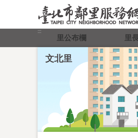
跳到主要內容區塊
:::
里公布欄
里
文北里