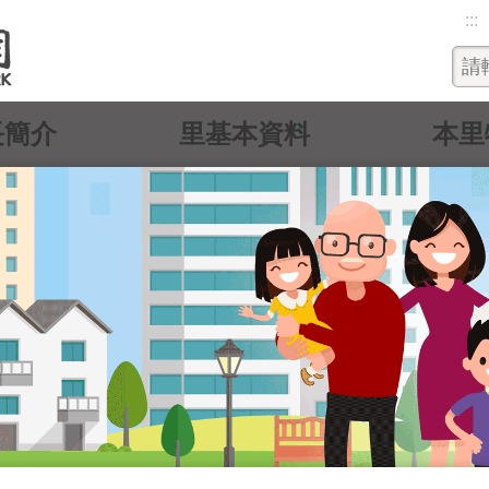
:::
長簡介
里基本資料
本里