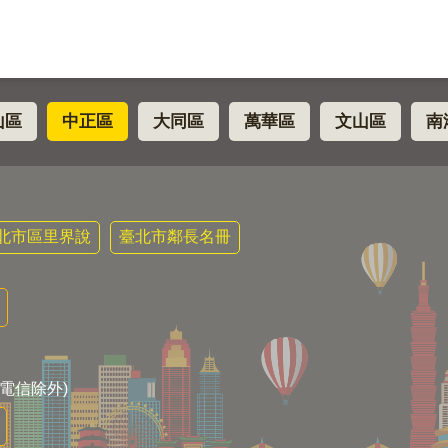
山區
中正區
大同區
萬華區
文山區
南
北市區里界說
臺北市鄰長名冊
電信除外)