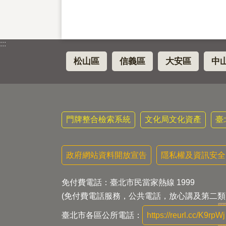
:::
松山區
信義區
大安區
中
門牌整合檢索系統
文化局文化資產
臺
政府網站資料開放宣告
隱私權及資訊安全
免付費電話：臺北市民當家熱線 1999
(免付費電話服務，公共電話，放心講及第二類
臺北市各區公所電話：
https://reurl.cc/K9rpWj