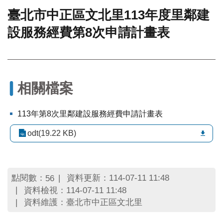
臺北市中正區文北里113年度里鄰建
門
設服務經費第8次申請計畫表
牌
整
合
檢
索
系
相關檔案
統
文
113年第8次里鄰建設服務經費申請計畫表
化
局
odt(19.22 KB)
文
化
資
產
點閱數：
資料更新：114-07-11 11:48
56
資料檢視：114-07-11 11:48
臺
資料維護：臺北市中正區文北里
北
市