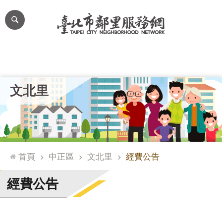
跳到主要內容區塊
進
階
搜
尋
里公布欄
里長簡介
里基本資料
本里特色
里活動花絮
網
文北里
站
導
覽
台
北
首頁
中正區
文北里
經費公告
通
臺
經費公告
北
市
政
府