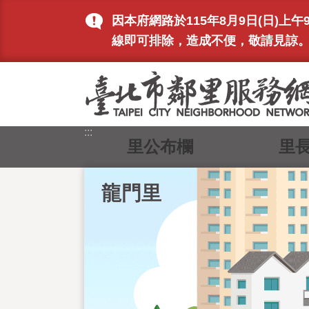
跳到主要內容區塊
因本府網路於115年8月9日(日)
線即可排除，造成不便，敬請見諒
:::
里公布欄
里
龍門里