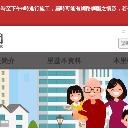
上午9時至下午6時進行施工，屆時可能有網路瞬斷之情形，
。
:::
長簡介
里基本資料
本里