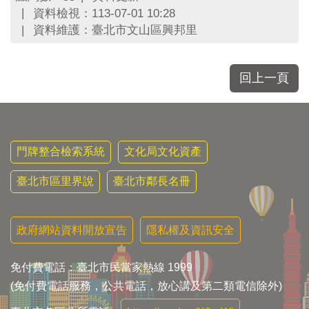
區
資料檢視：113-07-01 10:28
里
資料維護：臺北市文山區興邦里
界
說
臺
回上一頁
北
市
鄰
長
名
門牌整合檢索系統
文化局文化資產
冊
臺北市區里界說
臺北市鄰長名冊
政府網站資料開放宣告
隱私權及資訊安全
免付費電話：臺北市民當家熱線 1999
(免付費電話服務，公共電話，放心講及第二類電信除外)