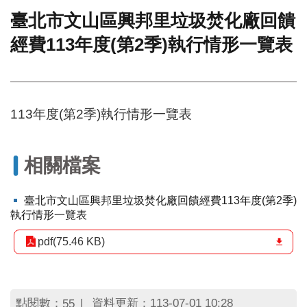
臺北市文山區興邦里垃圾焚化廠回饋
門
經費113年度(第2季)執行情形一覽表
牌
整
合
檢
索
113年度(第2季)執行情形一覽表
系
統
文
相關檔案
化
局
文
臺北市文山區興邦里垃圾焚化廠回饋經費113年度(第2季)
化
執行情形一覽表
資
產
pdf(75.46 KB)
臺
北
市
點閱數：
資料更新：113-07-01 10:28
55