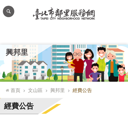
跳到主要內容區塊
進
階
搜
尋
里公布欄
里長簡介
里基本資料
本里特色
里活動花絮
網
興邦里
站
導
覽
台
北
首頁
文山區
興邦里
經費公告
通
臺
經費公告
北
市
政
府