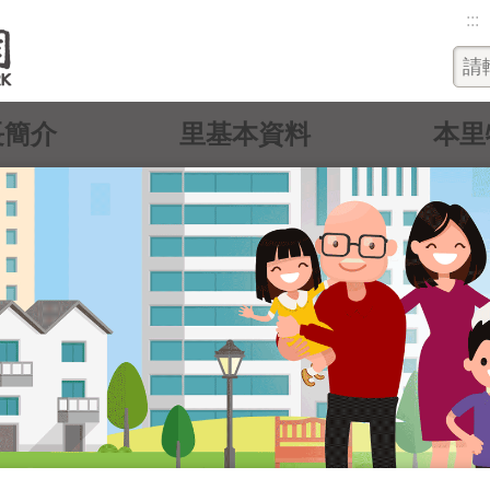
:::
長簡介
里基本資料
本里