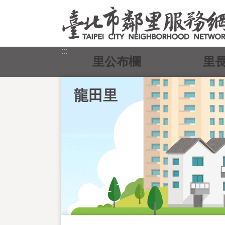
跳到主要內容區塊
:::
里公布欄
里
龍田里