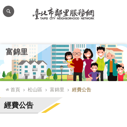
跳到主要內容區塊
進
階
搜
尋
里公布欄
里長簡介
里基本資料
本里特色
里活動花絮
網
富錦里
站
導
覽
台
北
首頁
松山區
富錦里
經費公告
通
臺
經費公告
北
市
政
府