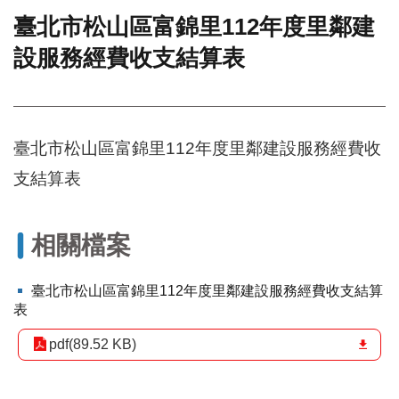
臺北市松山區富錦里112年度里鄰建
門
設服務經費收支結算表
牌
整
合
檢
索
臺北市松山區富錦里112年度里鄰建設服務經費收
系
統
支結算表
文
化
局
相關檔案
文
化
臺北市松山區富錦里112年度里鄰建設服務經費收支結算
資
表
產
pdf(89.52 KB)
臺
北
市