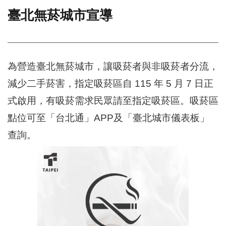
臺北無菸城市宣導
門
牌
整
合
檢
為營造臺北無菸城市，讓吸菸者與非吸菸者分流，
索
減少二手菸害，指定吸菸區自 115 年 5 月 7 日正
系
統
式啟用，有吸菸需求民眾請至指定吸菸區。吸菸區
文
點位可至「台北通」APP及「臺北城市儀表板」
化
查詢。
局
文
化
資
產
臺
北
市