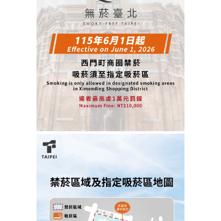
區
里
界
說
臺
北
市
鄰
長
名
冊