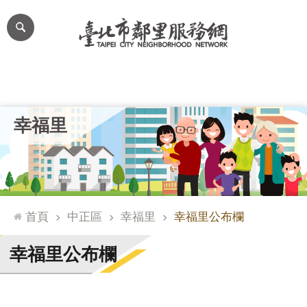
跳到主要內容區塊
進
階
搜
尋
里公布欄
里長簡介
里基本資料
本里特色
里活動花絮
網
幸福里
站
導
覽
台
北
首頁
中正區
幸福里
幸福里公布欄
通
臺
幸福里公布欄
北
市
政
府