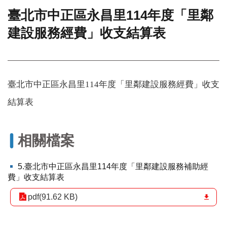
臺北市中正區永昌里114年度「里鄰
門
建設服務經費」收支結算表
牌
整
合
檢
索
系
臺北市中正區永昌里114年度「里鄰建設服務經費」收支
統
結算表
文
化
局
相關檔案
文
化
5.臺北市中正區永昌里114年度「里鄰建設服務補助經
資
費」收支結算表
產
臺
pdf(91.62 KB)
北
市