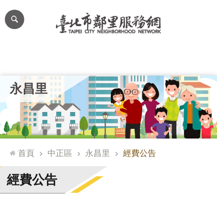
跳到主要內容區塊
進
階
搜
尋
里公布欄
里長簡介
里基本資料
本里特色
里活動花絮
網
永昌里
站
導
覽
台
北
首頁
中正區
永昌里
經費公告
通
臺
經費公告
北
市
政
府