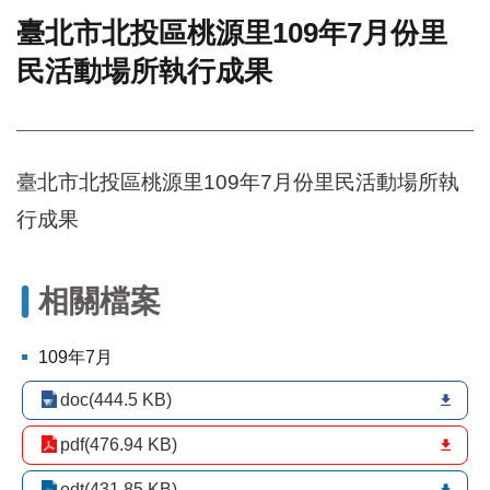
臺北市北投區桃源里109年7月份里
門
民活動場所執行成果
牌
整
合
檢
索
臺北市北投區桃源里109年7月份里民活動場所執
系
統
行成果
文
化
局
相關檔案
文
化
109年7月
資
產
doc(444.5 KB)
臺
pdf(476.94 KB)
北
市
odt(431.85 KB)