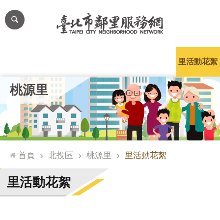
跳到主要內容區塊
進
階
搜
尋
里公布欄
里長簡介
里基本資料
本里特色
里活動花絮
網
桃源里
站
導
覽
台
北
首頁
北投區
桃源里
里活動花絮
通
臺
里活動花絮
北
市
政
府