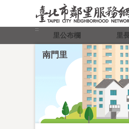
跳到主要內容區塊
:::
里公布欄
里
南門里