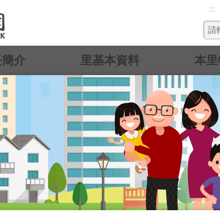
:::
長簡介
里基本資料
本里