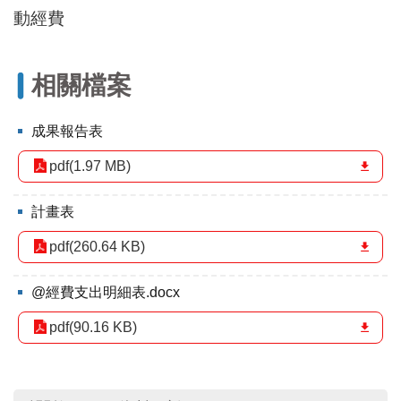
區
動經費
里
界
說
相關檔案
臺
北
市
成果報告表
鄰
pdf(1.97 MB)
長
名
冊
計畫表
pdf(260.64 KB)
@經費支出明細表.docx
pdf(90.16 KB)