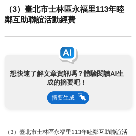
（3）臺北市士林區永福里113年睦
門
鄰互助聯誼活動經費
牌
整
合
檢
索
系
統
文
想快速了解文章資訊嗎？體驗閱讀AI生
化
局
成的摘要吧！
文
化
摘要生成
資
產
臺
北
市
（3）臺北市士林區永福里113年睦鄰互助聯誼活