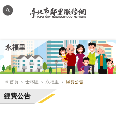
跳到主要內容區塊
進
階
搜
尋
里公布欄
里長簡介
里基本資料
本里特色
里活動花絮
網
永福里
站
導
覽
台
北
首頁
士林區
永福里
經費公告
通
臺
經費公告
北
市
政
府