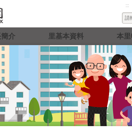
:::
長簡介
里基本資料
本里