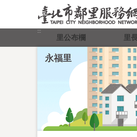
跳到主要內容區塊
:::
里公布欄
里
永福里