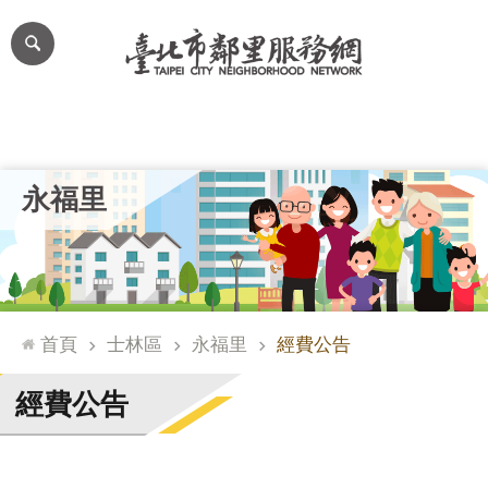
跳到主要內容區塊
進
階
搜
尋
里公布欄
里長簡介
里基本資料
本里特色
里活動花絮
網
永福里
站
導
覽
台
北
首頁
士林區
永福里
經費公告
通
臺
經費公告
北
市
政
府