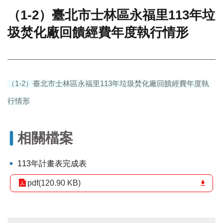
（1-2）臺北市士林區永福里113年垃
門
圾焚化廠回饋經費年度執行情形
牌
整
合
檢
索
系
（1-2）臺北市士林區永福里113年垃圾焚化廠回饋經費年度執
統
行情形
文
化
局
相關檔案
文
化
113年計畫表完成表
資
產
pdf(120.90 KB)
臺
北
市