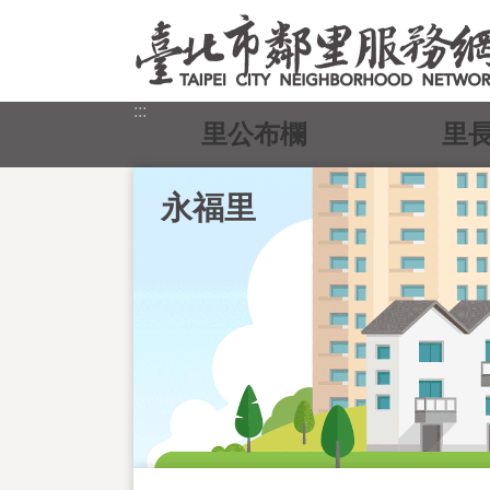
跳到主要內容區塊
:::
里公布欄
里
永福里