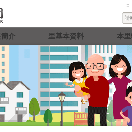
:::
長簡介
里基本資料
本里