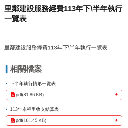
里鄰建設服務經費113年下\半年執行
門
一覽表
牌
整
合
檢
索
里鄰建設服務經費113年下\半年執行一覽表
系
統
文
相關檔案
化
局
文
下半年執行情形一覽表
化
資
pdf(81.86 KB)
產
113年永福里收支結算表
臺
北
pdf(101.45 KB)
市