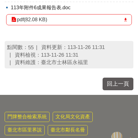
區
里
113年附件6成果報告表.doc
界
pdf(82.08 KB)
說
臺
北
市
點閱數：
資料更新：113-11-26 11:31
55
鄰
資料檢視：113-11-26 11:31
長
資料維護：臺北市士林區永福里
名
冊
回上一頁
門牌整合檢索系統
文化局文化資產
臺北市區里界說
臺北市鄰長名冊