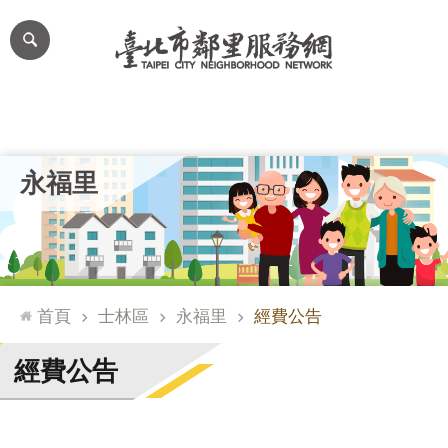
跳到主要內容區塊
進
階
搜
尋
里公布欄
里長簡介
里基本資料
本里特色
里活動花絮
網
永福里
站
導
覽
台
北
首頁
士林區
永福里
經費公告
通
臺
經費公告
北
市
政
府