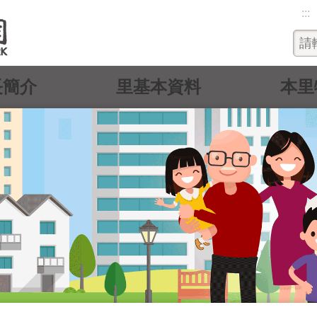
:::
長簡介
里基本資料
本里