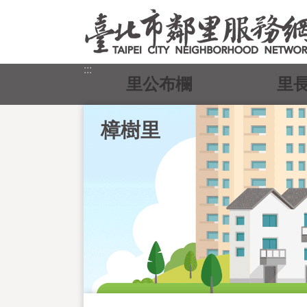
跳到主要內容區塊
:::
里公布欄
里
樟樹里