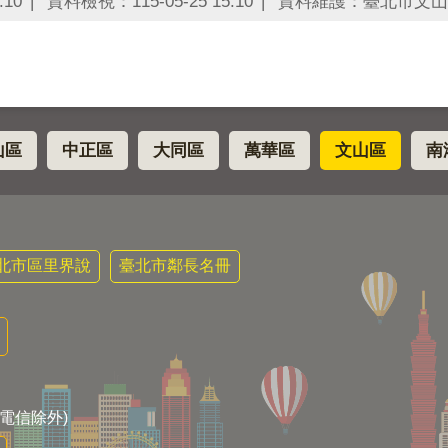
:10
資料檢視：115-05-25 15:10
資料維護：臺北市文山
山區
中正區
大同區
萬華區
文山區
南
北市區里界說
臺北市鄰長名冊
電信除外)