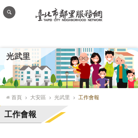
跳到主要內容區塊
進
階
搜
尋
里公布欄
里長簡介
里基本資料
本里特色
里活動花絮
網
光武里
站
導
覽
台
北
首頁
大安區
光武里
工作會報
通
臺
工作會報
北
市
政
府