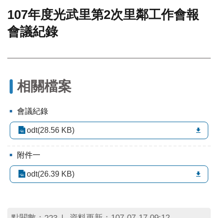
107年度光武里第2次里鄰工作會報
門
會議紀錄
牌
整
合
檢
索
系
相關檔案
統
文
會議紀錄
化
局
odt(28.56 KB)
文
化
附件一
資
產
odt(26.39 KB)
臺
北
市
點閱數：
資料更新：107-07-17 09:12