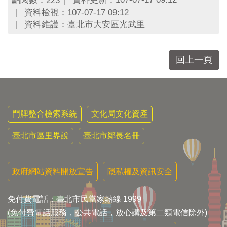
223
區
資料檢視：107-07-17 09:12
里
界
資料維護：臺北市大安區光武里
說
臺
回上一頁
北
市
鄰
長
名
門牌整合檢索系統
文化局文化資產
冊
臺北市區里界說
臺北市鄰長名冊
政府網站資料開放宣告
隱私權及資訊安全
免付費電話：臺北市民當家熱線 1999
(免付費電話服務，公共電話，放心講及第二類電信除外)