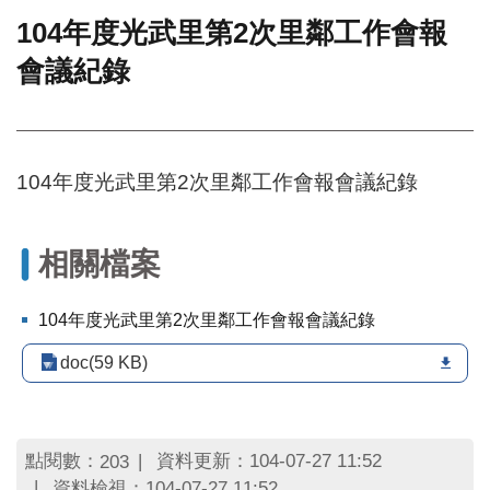
104年度光武里第2次里鄰工作會報
門
會議紀錄
牌
整
合
檢
索
104年度光武里第2次里鄰工作會報會議紀錄
系
統
文
相關檔案
化
局
文
104年度光武里第2次里鄰工作會報會議紀錄
化
資
doc(59 KB)
產
臺
北
點閱數：
資料更新：104-07-27 11:52
203
市
資料檢視：104-07-27 11:52