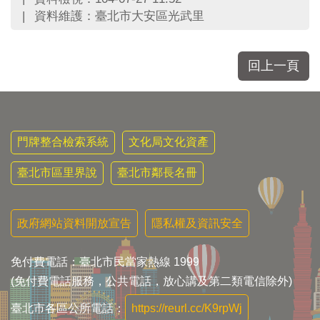
區
資料維護：臺北市大安區光武里
里
界
說
回上一頁
臺
北
市
鄰
長
門牌整合檢索系統
文化局文化資產
名
冊
臺北市區里界說
臺北市鄰長名冊
政府網站資料開放宣告
隱私權及資訊安全
免付費電話：臺北市民當家熱線 1999
(免付費電話服務，公共電話，放心講及第二類電信除外)
臺北市各區公所電話：
https://reurl.cc/K9rpWj