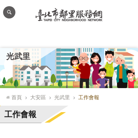
跳到主要內容區塊
進
階
搜
尋
里公布欄
里長簡介
里基本資料
本里特色
里活動花絮
網
光武里
站
導
覽
台
北
首頁
大安區
光武里
工作會報
通
臺
工作會報
北
市
政
府