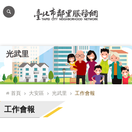
跳到主要內容區塊
進
階
搜
尋
里公布欄
里長簡介
里基本資料
本里特色
里活動花絮
網
光武里
站
導
覽
台
北
首頁
大安區
光武里
工作會報
通
臺
工作會報
北
市
政
府