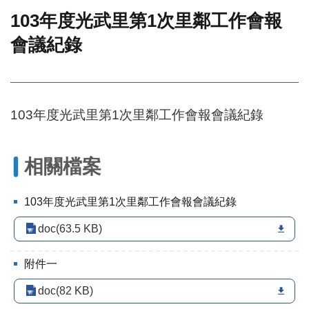
103年度光武里第1次里鄰工作會報
門
會議紀錄
牌
整
合
檢
索
103年度光武里第1次里鄰工作會報會議紀錄
系
統
文
相關檔案
化
局
文
103年度光武里第1次里鄰工作會報會議紀錄
化
資
doc(63.5 KB)
產
附件一
臺
北
doc(82 KB)
市