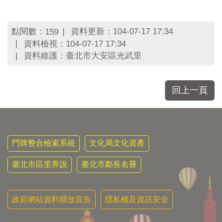
區
里
界
點閱數：
資料更新：104-07-17 17:34
159
說
資料檢視：104-07-17 17:34
臺
資料維護：臺北市大安區光武里
北
市
鄰
回上一頁
長
名
冊
門牌整合檢索系統
文化局文化資產
臺北市區里界說
臺北市鄰長名冊
政府網站資料開放宣告
隱私權及資訊安全