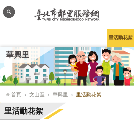
跳到主要內容區塊
進
階
搜
尋
里公布欄
里長簡介
里基本資料
本里特色
里活動花絮
網
華興里
站
導
覽
台
北
首頁
文山區
華興里
里活動花絮
通
臺
里活動花絮
北
市
政
府