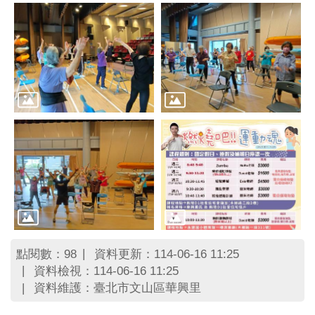
區
里
界
說
臺
北
市
鄰
長
名
冊
點閱數：
資料更新：114-06-16 11:25
98
資料檢視：114-06-16 11:25
資料維護：臺北市文山區華興里