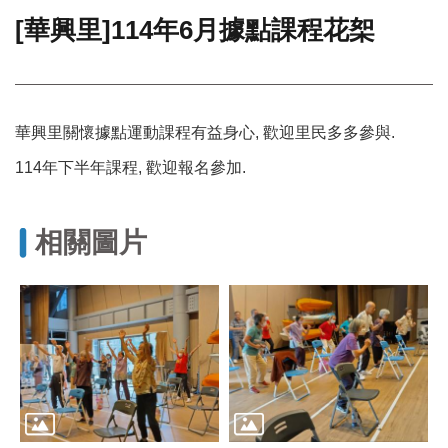
[華興里]114年6月據點課程花桇
門
牌
整
合
檢
華興里關懷據點運動課程有益身心, 歡迎里民多多參與.
索
系
114年下半年課程, 歡迎報名參加.
統
文
相關圖片
化
局
文
化
資
產
臺
北
市