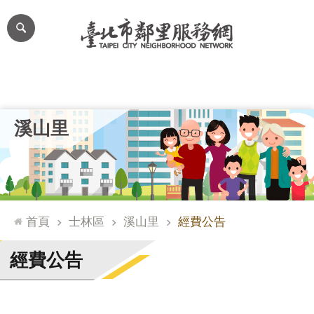
跳到主要內容區塊
進
階
搜
尋
里公布欄
里長簡介
里基本資料
本里特色
里活動花絮
網
溪山里
站
導
覽
台
北
首頁
士林區
溪山里
經費公告
通
臺
經費公告
北
市
政
府