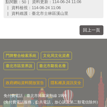
區
點閱數：
資料更新：114-06-24 11:06
50
里
資料檢視：114-06-24 11:06
界
資料維護：臺北市士林區溪山里
說
臺
北
回上一頁
市
鄰
長
名
冊
門牌整合檢索系統
文化局文化資產
臺北市區里界說
臺北市鄰長名冊
政府網站資料開放宣告
隱私權及資訊安全
免付費電話：臺北市民當家熱線 1999
(免付費電話服務，公共電話，放心講及第二類電信除外)