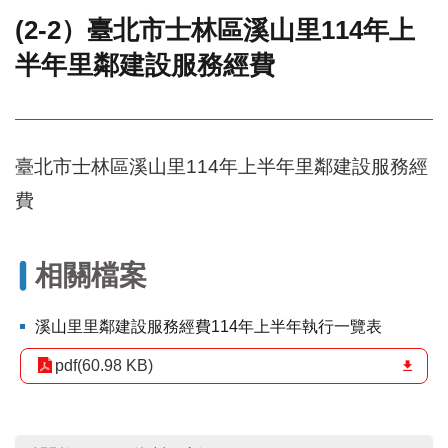
(2-2）臺北市士林區溪山里114年上
門
半年里鄰建設服務經費
牌
整
合
檢
索
臺北市士林區溪山里114年上半年里鄰建設服務經
系
統
費
文
化
局
相關檔案
文
化
溪山里里鄰建設服務經費114年上半年執行一覽表
資
產
pdf(60.98 KB)
臺
北
市