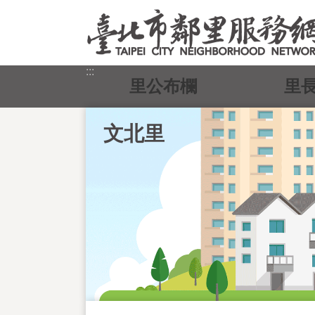
跳到主要內容區塊
:::
里公布欄
里
文北里