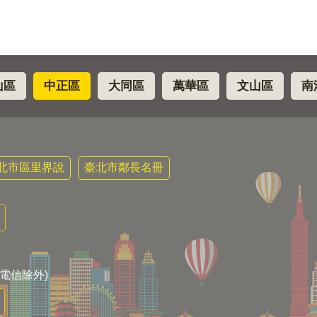
山區
中正區
大同區
萬華區
文山區
南
北市區里界說
臺北市鄰長名冊
電信除外)