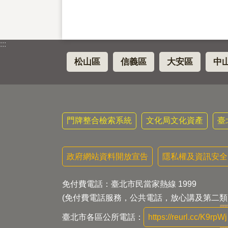
:::
松山區
信義區
大安區
中
門牌整合檢索系統
文化局文化資產
臺
政府網站資料開放宣告
隱私權及資訊安全
免付費電話：臺北市民當家熱線 1999
(免付費電話服務，公共電話，放心講及第二類
臺北市各區公所電話：
https://reurl.cc/K9rpWj