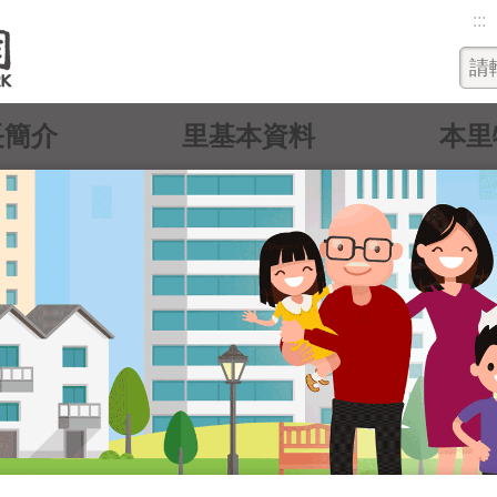
:::
長簡介
里基本資料
本里