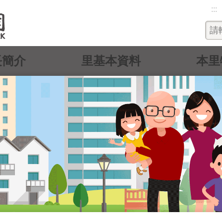
:::
長簡介
里基本資料
本里