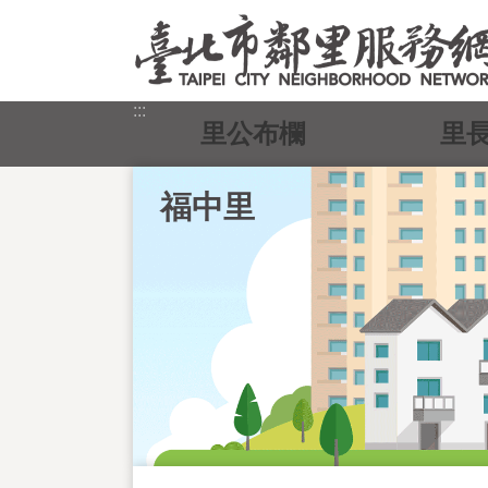
跳到主要內容區塊
:::
里公布欄
里
福中里