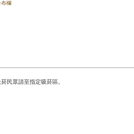
公布欄
吸菸民眾請至指定吸菸區。