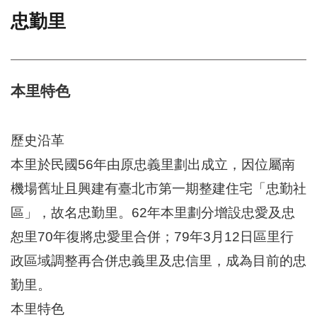
忠勤里
門
牌
整
合
檢
本里特色
索
系
統
歷史沿革
文
本里於民國56年由原忠義里劃出成立，因位屬南
化
機場舊址且興建有臺北市第一期整建住宅「忠勤社
局
文
區」，故名忠勤里。62年本里劃分增設忠愛及忠
化
資
恕里70年復將忠愛里合併；79年3月12日區里行
產
政區域調整再合併忠義里及忠信里，成為目前的忠
臺
勤里。
北
市
本里特色