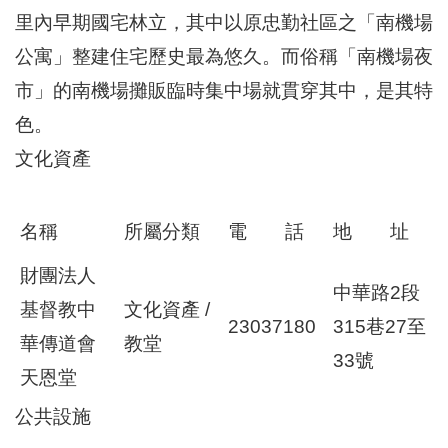
區
里內早期國宅林立，其中以原忠勤社區之「南機場
里
界
公寓」整建住宅歷史最為悠久。而俗稱「南機場夜
說
市」的南機場攤販臨時集中場就貫穿其中，是其特
臺
色。
北
市
文化資產
鄰
長
名
名稱
所屬分類
電 話
地 址
冊
財團法人
中華路2段
基督教中
文化資產 /
23037180
315巷27至
華傳道會
教堂
33號
天恩堂
公共設施