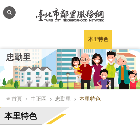
跳到主要內容區塊
進
階
搜
尋
里公布欄
里長簡介
里基本資料
本里特色
里活動花絮
網
忠勤里
站
導
覽
台
北
首頁
中正區
忠勤里
本里特色
通
臺
本里特色
北
市
政
府