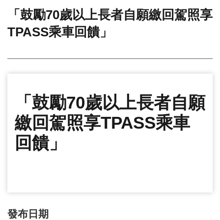
「鼓勵70歲以上長者自願繳回駕照享
門
TPASS乘車回饋」
牌
整
合
檢
索
系
統
「鼓勵70歲以上長者自願
文
繳回駕照享TPASS乘車
化
局
回饋」
文
化
資
產
臺
北
市
發布日期