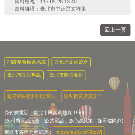
資料檢視：115-05-28 13:40
資料維護：臺北市中正區文祥里
回上一頁
門牌整合檢索系統
文化局文化資產
臺北市區里界說
臺北市鄰長名冊
政府網站資料開放宣告
隱私權及資訊安全
免付費電話：臺北市民當家熱線 1999
(免付費電話服務，公共電話，放心講及第二類電信除外)
臺北市各區公所電話：
https://reurl.cc/K9rpWj