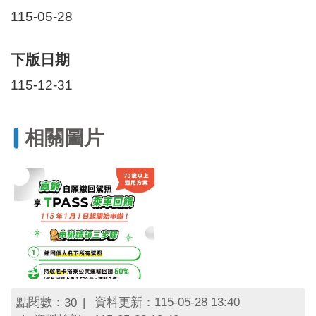
區
115-05-28
里
界
說
下版日期
臺
115-12-31
北
市
鄰
長
相關圖片
名
冊
點閱數：
資料更新：115-05-28 13:40
30