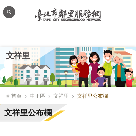
跳到主要內容區塊
進
階
搜
尋
里公布欄
里長簡介
里基本資料
本里特色
里活動花絮
網
文祥里
站
導
覽
台
北
首頁
中正區
文祥里
文祥里公布欄
通
臺
文祥里公布欄
北
市
政
府