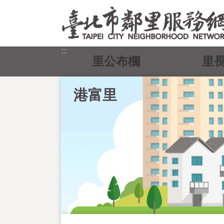
跳到主要內容區塊
:::
里公布欄
里
港富里