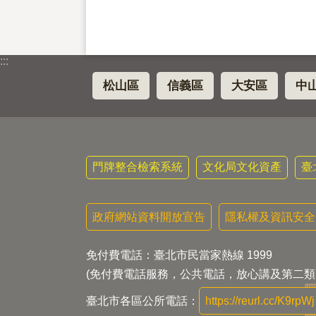
:::
松山區
信義區
大安區
中
門牌整合檢索系統
文化局文化資產
臺
政府網站資料開放宣告
隱私權及資訊安全
免付費電話：臺北市民當家熱線 1999
(免付費電話服務，公共電話，放心講及第二類
臺北市各區公所電話：
https://reurl.cc/K9rpWj