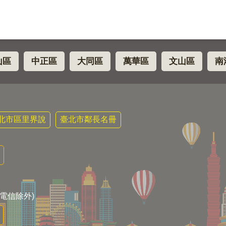
山區
中正區
大同區
萬華區
文山區
南
北市區里界說
臺北市鄰長名冊
電信除外)