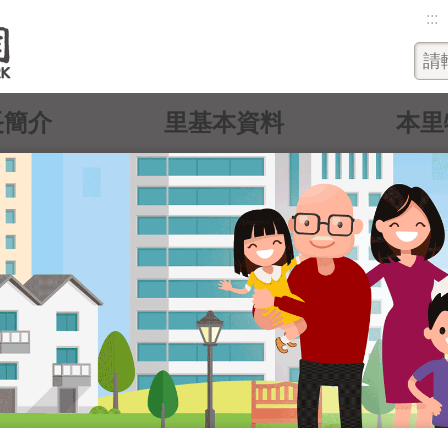
:::
長簡介
里基本資料
本里