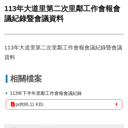
113年大道里第二次里鄰工作會報會
門
議紀錄暨會議資料
牌
整
合
檢
索
113年大道里第二次里鄰工作會報會議紀錄暨會議
系
統
資料
文
化
局
相關檔案
文
化
113年下半年里鄰工作會報會議紀錄
資
產
pdf(86.11 KB)
臺
北
市