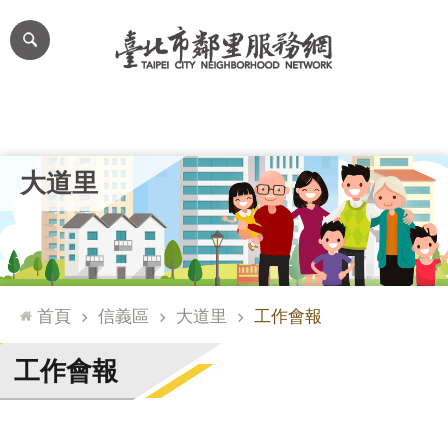
跳到主要內容區塊
進
階
搜
尋
里公布欄
里長簡介
里基本資料
本里特色
里活動花絮
網
大道里
站
導
覽
台
北
首頁
信義區
大道里
工作會報
通
臺
工作會報
北
市
政
府