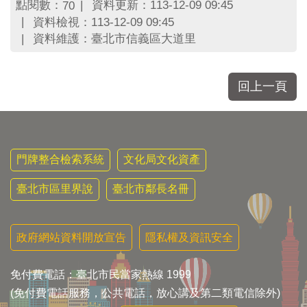
區
點閱數：
資料更新：113-12-09 09:45
70
里
資料檢視：113-12-09 09:45
界
資料維護：臺北市信義區大道里
說
臺
北
回上一頁
市
鄰
長
名
冊
門牌整合檢索系統
文化局文化資產
臺北市區里界說
臺北市鄰長名冊
政府網站資料開放宣告
隱私權及資訊安全
免付費電話：臺北市民當家熱線 1999
(免付費電話服務，公共電話，放心講及第二類電信除外)